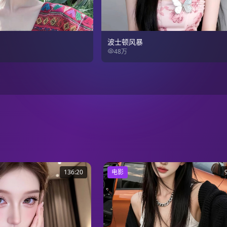
波士顿风暴
48万
136:20
电影