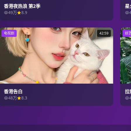
香港夜热浪 第2季
星
49万
8.9
电视剧
42:59
综
香港告白
拉
48万
8.3