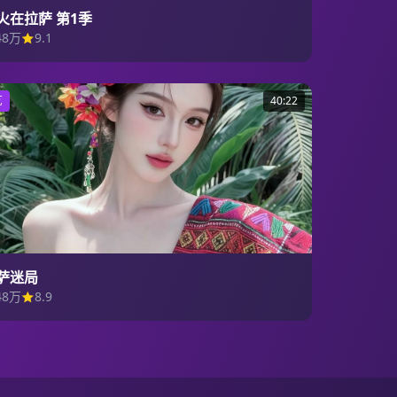
火在拉萨 第1季
48万
9.1
艺
40:22
萨迷局
48万
8.9