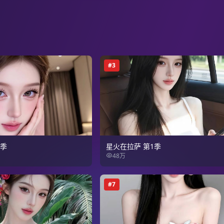
#
3
2季
星火在拉萨 第1季
48万
#
7