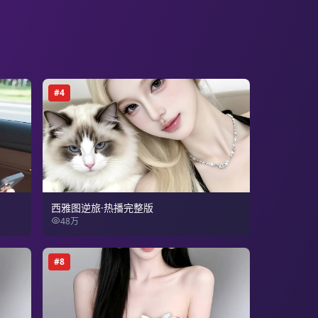
#
4
西雅图逆旅·热播完整版
48万
#
8