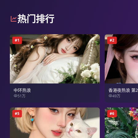
热门排行
#
1
#
2
中环热浪
香港夜热浪 第
51万
49万
#
5
#
6