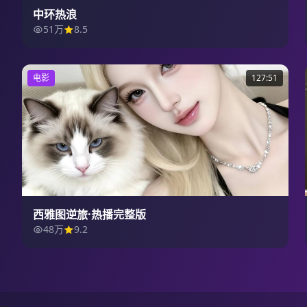
中环热浪
51万
8.5
电影
127:51
西雅图逆旅·热播完整版
48万
9.2