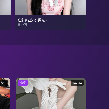
维多利亚港：微光6
47万
97:44
电影
125:52